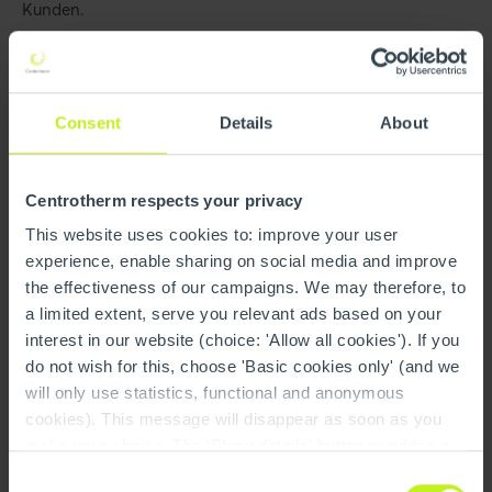
Kunden.
Raino Rieseler, Geschäftsführer der Centrotherm
Systemtechnik GmbH, erklärt dazu:
Consent
Details
About
„Im Namen des ganzen Centrotherm Teams bedanken
auch wir uns nochmals ganz herzlich bei Ihnen und dem
ganzen Bosch Team für diese besondere Auszeichnung und
Centrotherm respects your privacy
die außergewöhnlich gute Zusammenarbeit! Es war uns
This website uses cookies to: improve your user
eine große Ehre, den Global Supplier Award im Rahmen
experience, enable sharing on social media and improve
dieser faszinierenden Veranstaltung entgegennehmen zu
the effectiveness of our campaigns. We may therefore, to
dürfen. Diese Auszeichnung ist für uns alle eine große
a limited extent, serve you relevant ads based on your
Motivation, daran anzuknüpfen.“
interest in our website (choice: 'Allow all cookies'). If you
do not wish for this, choose 'Basic cookies only' (and we
will only use statistics, functional and anonymous
cookies). This message will disappear as soon as you
make your choice. The 'Show details' button provides a
brief explanation of each category. You can find more
Consent