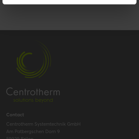
Contact
Centrotherm Systemtechnik GmbH
Am Patbergschen Dorn 9
59929 Brilon