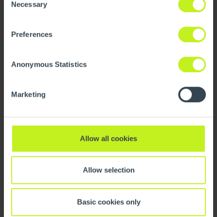
information on our cookie policy page.
On this page you
Necessary
Selection
can also undo your choice.
Preferences
Anonymous Statistics
Marketing
Allow all cookies
Allow selection
Basic cookies only
Teilen auf: