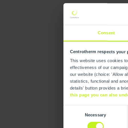
Rechtlicher
Die CENTROTHERM SYSTEMTEC
Informationen. Das Unterneh
Consent
werden. Die CENTROTHERM 
bereitgestellten Informati
Centrotherm respects your 
This website uses cookies to
Haftungsau
effectiveness of our campaign
our website (choice: 'Allow al
statistics, functional and 
Die CENTROTHERM SYSTEMTEC
details' button provides a br
diese Links gilt:
this page you can also und
Die CENTROTHERM SYSTEMTEC
Consent
Seiten und distanziert sich 
Necessary
Selection