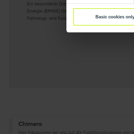
Ein besonderer Dank gilt dem Bundesministerium fü
Energie (BMWE) für die Förderung im Rahmen des 
Basic cookies onl
Fahrzeug- und Systemtechnologien“.
Chimera
Hier fokussieren wir uns auf die Funktionalisierung von l