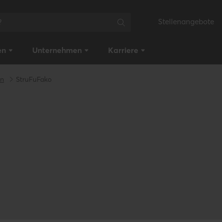
Stellenangebote
en
Unternehmen
Karriere
on
StruFuFako