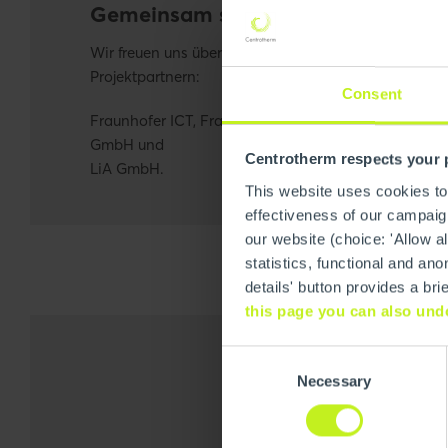
Gemeinsam stark für die Mobilität
Wir freuen uns über die Zusammenarbeit mit unser
Projektpartnern:
Consent
Fraunhofer ICT, Fraunhofer IISB, ElringKlinger AG, 
GmbH und
Centrotherm respects your 
LiA GmbH.
This website uses cookies to
effectiveness of our campaign
our website (choice: 'Allow al
statistics, functional and 
details' button provides a br
this page you can also und
Consent
Necessary
Selection