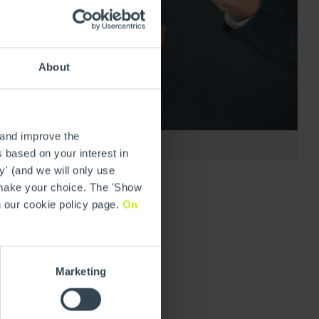
About
 and improve the
 based on your interest in
y' (and we will only use
 make your choice. The 'Show
n our cookie policy page.
On
Marketing