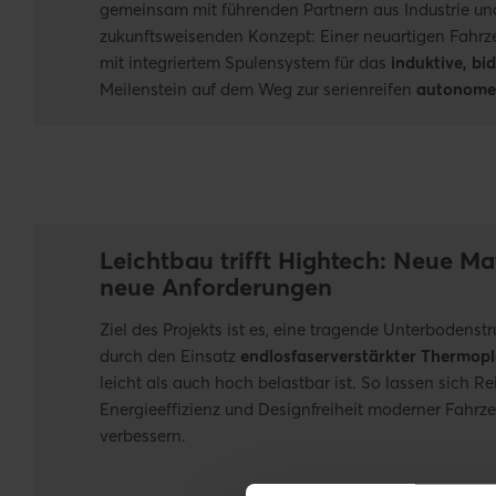
gemeinsam mit führenden Partnern aus Industrie u
zukunftsweisenden Konzept: Einer neuartigen Fahrz
mit integriertem Spulensystem für das
induktive, bi
Meilenstein auf dem Weg zur serienreifen
autonomen
Leichtbau trifft Hightech: Neue Mat
neue Anforderungen
Ziel des Projekts ist es, eine tragende Unterbodenstr
durch den Einsatz
endlos
faserverstärkter Thermopl
leicht als auch hoch belastbar ist. So lassen sich Re
Energieeffizienz und Designfreiheit moderner Fahr
verbessern.