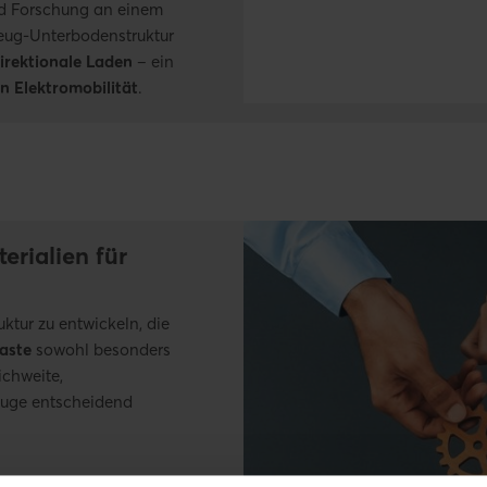
nd Forschung an einem
eug-Unterbodenstruktur
direktionale Laden
– ein
 Elektromobilität
.
erialien für
uktur zu entwickeln, die
aste
sowohl besonders
ichweite,
zeuge entscheidend