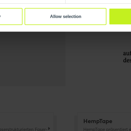
r Wirtschaft und
Programms „Neue
y
Allow selection
HempTape
aserstrukturierten Faser-
HempTape präsentiert e