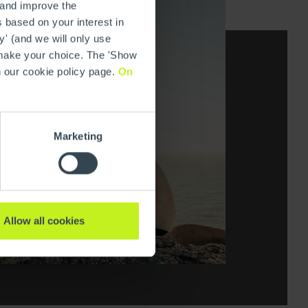
 and improve the
 based on your interest in
y' (and we will only use
 make your choice. The 'Show
n our cookie policy page.
On
Marketing
Allow all cookies