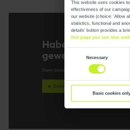
This website uses cookies to
effectiveness of our campaign
our website (choice: 'Allow al
statistics, functional and 
details' button provides a br
this page you can also und
Haben wir dein In
Consent
geweckt?
Necessary
Selection
Dann bewirb dich doch direkt bei uns!
Bewirb dich bei uns
Basic cookies onl