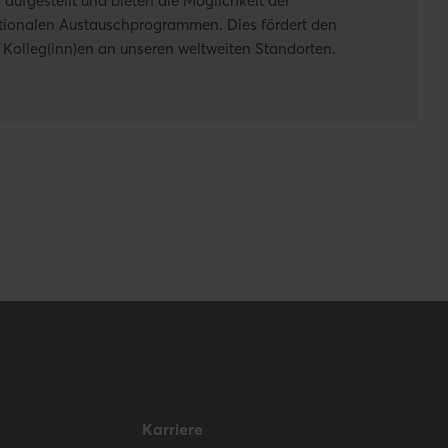
 aufgestellt und bieten die Möglichkeit der
tionalen Austauschprogrammen. Dies fördert den
 Kolleg(inn)en an unseren weltweiten Standorten.
Karriere