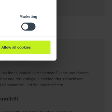
Marketing
Allow all cookies
mensfeste
 mit Ihnen jährlich verschiedene Events und fördern
alt und das kollegiale Miteinander. Gemeinsam
iel Sommerfeste und Weihnachtsfeiern.
onalität