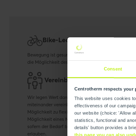
Bike-Leasing
Bewegung ist gesund - Wir möchten dies unterstütz
die Möglichkeit des Bike-Leasing.
Consent
Vereinbarkeit von Beruf und 
Centrotherm respects your 
Wir legen Wert darauf, dass unsere Mitarbeiter Ihr B
This website uses cookies to
miteinander vereinbaren können. Aus diesem Grund 
effectiveness of our campaign
Möglichkeit zu flexiblen Arbeitszeiten. Dazu zählt 
our website (choice: 'Allow al
Möglichkeit eines Mobile Office oder individueller A
statistics, functional and 
sofern der Bedarf besteht und die betrieblichen Erfo
details' button provides a br
erlauben.
this page you can also und