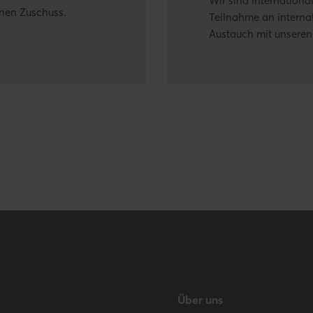
Wir sind international
inen Zuschuss.
Teilnahme an interna
Austauch mit unseren
Über uns