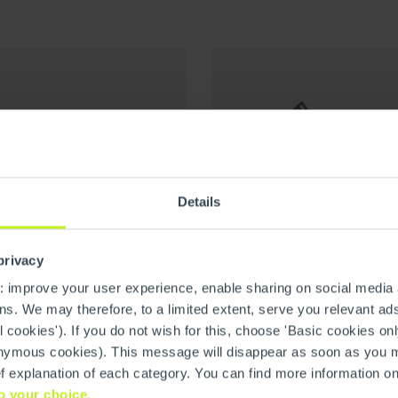
Obstkorb
en und bieten daher
Eine gesunde Ernährun
wöchentlich kostenlo
Details
unbegrenzt kostenlos 
Familie
Kaffee, Heiße Schoko
privacy
Gesundh
erufs- und Privatleben
: improve your user experience, enable sharing on social media
bieten wir die
s. We may therefore, to a limited extent, serve you relevant ads
Begleitet durch den 
unter anderem auch die
l cookies'). If you do not wish for this, choose 'Basic cookies onl
bieten wir regelmäßi
rbeitszeitmodelle,
anonymous cookies). This message will disappear as soon as you
z.B. Schulungen zur 
rdernisse dies
ief explanation of each category. You can find more information o
Ergonomie und Ernäh
o your choice.