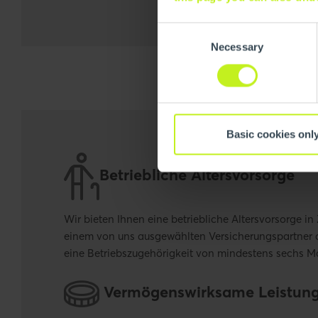
Consent
Necessary
Selection
Basic cookies onl
Betriebliche Altersvorsorge
Wir bieten Ihnen eine betriebliche Altersvorsorge i
einem von uns ausgewählten Versicherungspartner a
eine Betriebszugehörigkeit von mindestens sechs M
Vermögenswirksame Leistun