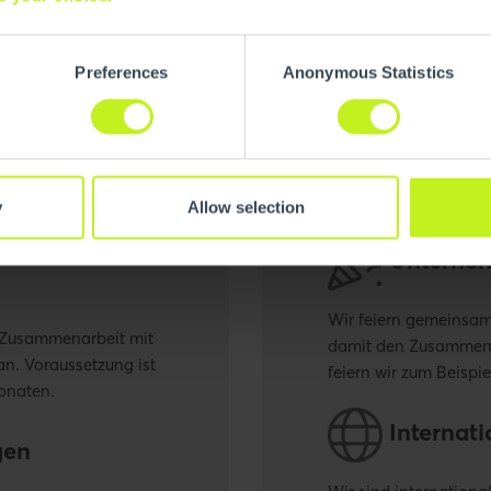
Preferences
Anonymous Statistics
y
Allow selection
Unterneh
Wir feiern gemeinsam
n Zusammenarbeit mit
damit den Zusammenh
n. Voraussetzung ist
feiern wir zum Beisp
onaten.
Internati
gen