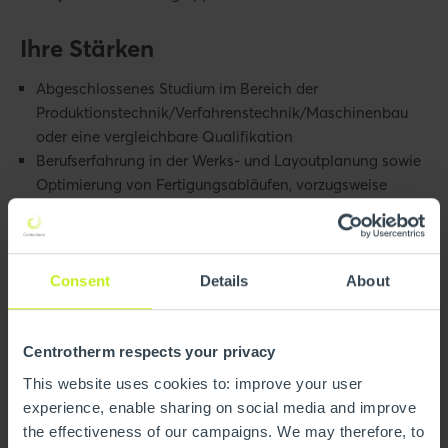
Ihre Stärken
Abgeschlossenes Studium im Bereich der
Produktionstechnik/Verfahrenstechnik/Maschinenbau
oder eine vergleichbare Qualifikation
Berufserfahrung in der Werks- und Layoutplanung sowie
Optimierung von Fertigungsabläufen, vorzugsweise
im kunststoff- und/oder metallverarbeitenden Bereich
(Auch Young Professionals mit erster Berufserfahrung
erhalten eine Chance)
Kenntnisse im Bereich von Fügetechnologien (z.B. die
Consent
Details
About
Fertigung von geschweißten Baugruppen) sind von
Vorteil
Idealerweise Kenntnisse in der Automatisierungs- und
Centrotherm respects your privacy
Montagetechnik sowie Methoden der
This website uses cookies to: improve your user
Prozessentwicklung
experience, enable sharing on social media and improve
(Prozess-Reifegrade, FMEA, PPAP etc.)
the effectiveness of our campaigns. We may therefore, to